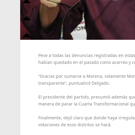
Pese a todas las denuncias registradas en est
habían quedado en el pasado como acarreo y c
“Gracias por sumarse a Morena, solamente Moren
transparente”, puntualizó Delgado.
El presidente del partido, presumió además que
manera de parar la Cuarta Transformacional qu
Finalmente, dejó claro que donde haya irregula
votaciones de esos distritos se hará.