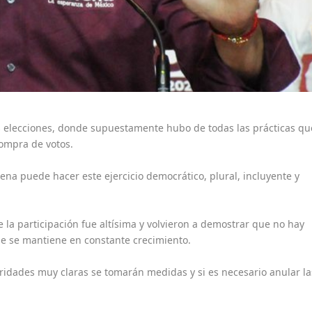
as elecciones, donde supuestamente hubo de todas las prácticas qu
ompra de votos.
a puede hacer este ejercicio democrático, plural, incluyente y
 la participación fue altísima y volvieron a demostrar que no hay
e se mantiene en constante crecimiento.
ridades muy claras se tomarán medidas y si es necesario anular la