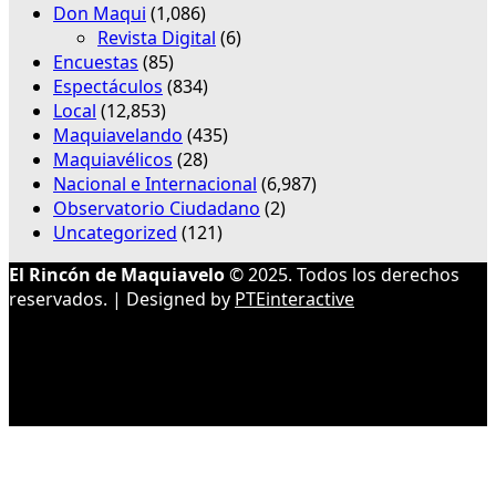
Don Maqui
(1,086)
Revista Digital
(6)
Encuestas
(85)
Espectáculos
(834)
Local
(12,853)
Maquiavelando
(435)
Maquiavélicos
(28)
Nacional e Internacional
(6,987)
Observatorio Ciudadano
(2)
Uncategorized
(121)
El Rincón de Maquiavelo
© 2025. Todos los derechos
reservados. | Designed by
PTEinteractive