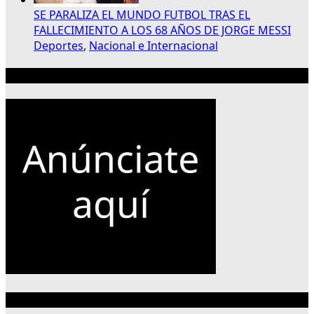
SE PARALIZA EL MUNDO FUTBOL TRAS EL
FALLECIMIENTO A LOS 68 AÑOS DE JORGE MESSI
Deportes
,
Nacional e Internacional
Publicidad 300×250
Categorías