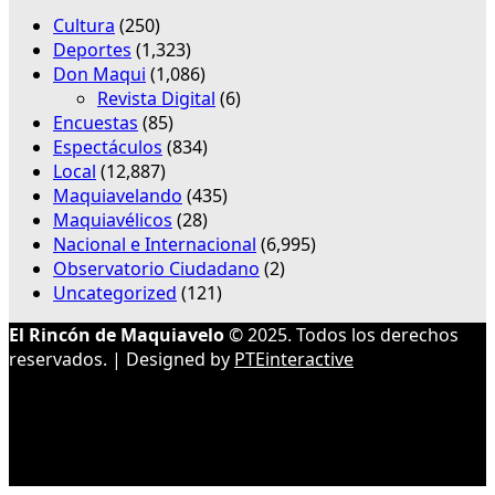
Cultura
(250)
Deportes
(1,323)
Don Maqui
(1,086)
Revista Digital
(6)
Encuestas
(85)
Espectáculos
(834)
Local
(12,887)
Maquiavelando
(435)
Maquiavélicos
(28)
Nacional e Internacional
(6,995)
Observatorio Ciudadano
(2)
Uncategorized
(121)
El Rincón de Maquiavelo
© 2025. Todos los derechos
reservados. | Designed by
PTEinteractive