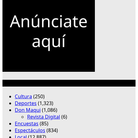
Categorías
Cultura
(250)
Deportes
(1,323)
Don Maqui
(1,086)
Revista Digital
(6)
Encuestas
(85)
Espectáculos
(834)
Local
(12,887)