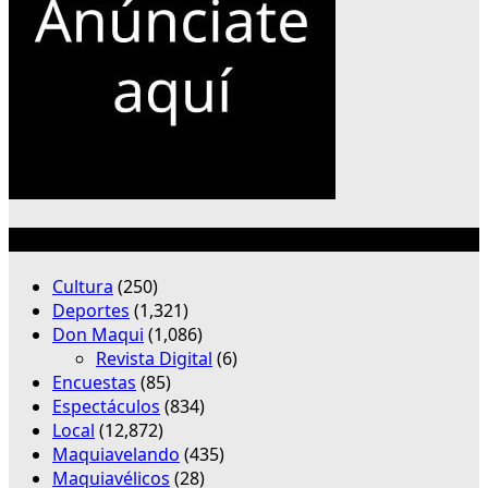
Categorías
Cultura
(250)
Deportes
(1,321)
Don Maqui
(1,086)
Revista Digital
(6)
Encuestas
(85)
Espectáculos
(834)
Local
(12,872)
Maquiavelando
(435)
Maquiavélicos
(28)