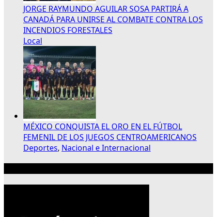
JORGE RAYMUNDO AGUILAR SOSA PARTIRÁ A
CANADÁ PARA UNIRSE AL COMBATE CONTRA LOS
INCENDIOS FORESTALES
Local
MÉXICO CONQUISTA EL ORO EN EL FÚTBOL
FEMENIL DE LOS JUEGOS CENTROAMERICANOS
Deportes
,
Nacional e Internacional
Publicidad 300×250