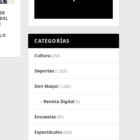
DE
DEL
N
R
LLO
CATEGORÍAS
Cultura
(250)
Deportes
(1,323)
Don Maqui
(1,086)
Revista Digital
(6)
Encuestas
(85)
Espectáculos
(834)