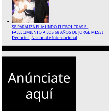
SE PARALIZA EL MUNDO FUTBOL TRAS EL
FALLECIMIENTO A LOS 68 AÑOS DE JORGE MESSI
Deportes
,
Nacional e Internacional
Publicidad 300×250