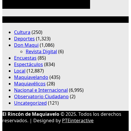
Categorías
Cultura
(250)
Deportes
(1,323)
Don Maqui
(1,086)
Revista Digital
(6)
Encuestas
(85)
Espectáculos
(834)
Local
(12,887)
Maquiavelando
(435)
Maquiavélicos
(28)
Nacional e Internacional
(6,995)
Observatorio Ciudadano
(2)
Uncategorized
(121)
El Rincón de Maquiavelo
© 2025. Todos los derechos
reservados. | Designed by
PTEinteractive