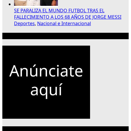
SE PARALIZA EL MUNDO FUTBOL TRAS EL
FALLECIMIENTO A LOS 68 AÑOS DE JORGE MESSI
Deportes
,
Nacional e Internacional
Publicidad 300×250
Categorías