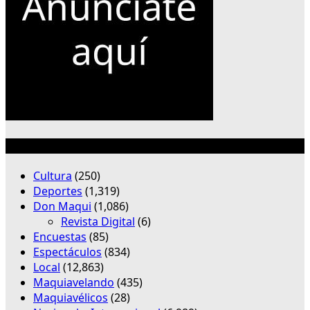
Categorías
Cultura
(250)
Deportes
(1,319)
Don Maqui
(1,086)
Revista Digital
(6)
Encuestas
(85)
Espectáculos
(834)
Local
(12,863)
Maquiavelando
(435)
Maquiavélicos
(28)