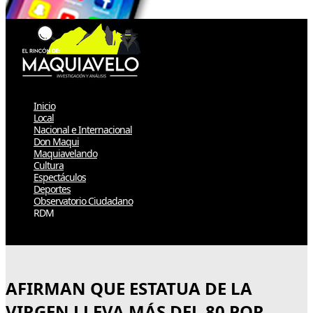
Inicio
Local
Nacional e Internacional
Don Maqui
Maquiavelando
Cultura
Espectáculos
Deportes
Observatorio Ciudadano
RDM
Select Page
AFIRMAN QUE ESTATUA DE LA
VIRGEN LLEVA MÁS DEL 80 POR