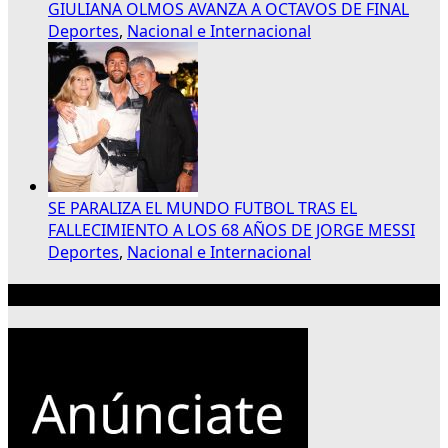
GIULIANA OLMOS AVANZA A OCTAVOS DE FINAL
Deportes
,
Nacional e Internacional
SE PARALIZA EL MUNDO FUTBOL TRAS EL
FALLECIMIENTO A LOS 68 AÑOS DE JORGE MESSI
Deportes
,
Nacional e Internacional
Publicidad 300×250