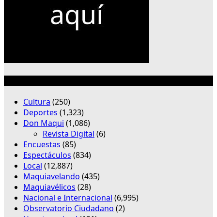
Categorías
Cultura
(250)
Deportes
(1,323)
Don Maqui
(1,086)
Revista Digital
(6)
Encuestas
(85)
Espectáculos
(834)
Local
(12,887)
Maquiavelando
(435)
Maquiavélicos
(28)
Nacional e Internacional
(6,995)
Observatorio Ciudadano
(2)