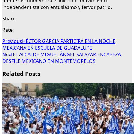
donde se conmemora el inicio del movimiento
independentista con entusiasmo y fervor patrio.
Share:
Rate:
Previous
HÉCTOR GARCÍA PARTICIPA EN LA NOCHE
MEXICANA EN ESCUELA DE GUADALUPE
Next
EL ALCALDE MIGUEL ÁNGEL SALAZAR ENCABEZA
DESFILE MEXICANO EN MONTEMORELOS
Related Posts