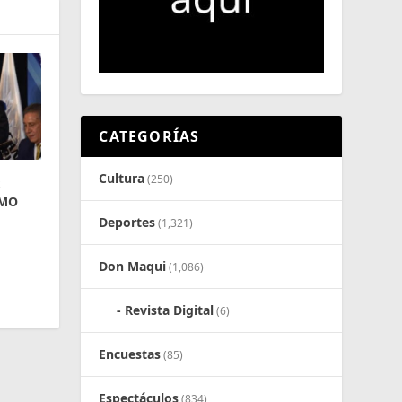
CATEGORÍAS
Cultura
(250)
S
OMO
Deportes
(1,321)
Don Maqui
(1,086)
Revista Digital
(6)
Encuestas
(85)
Espectáculos
(834)