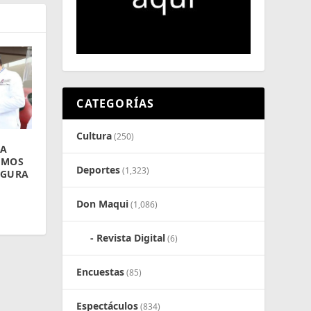
CATEGORÍAS
Cultura
(250)
RA
EMOS
Deportes
(1,323)
EGURA
Don Maqui
(1,086)
Revista Digital
(6)
Encuestas
(85)
Espectáculos
(834)