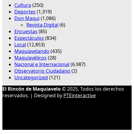
Cultura
(250)
Deportes
(1,319)
Don Maqui
(1,086)
Revista Digital
(6)
Encuestas
(85)
Espectáculos
(834)
Local
(12,853)
Maquiavelando
(435)
Maquiavélicos
(28)
Nacional e Internacional
(6,987)
Observatorio Ciudadano
(2)
Uncategorized
(121)
El Rincón de Maquiavelo
© 2025. Todos los derechos
reservados. | Designed by
PTEinteractive