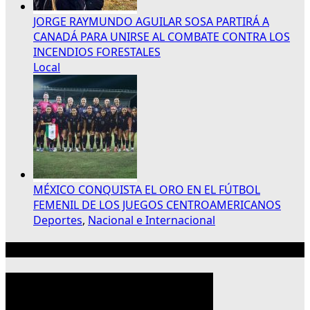
JORGE RAYMUNDO AGUILAR SOSA PARTIRÁ A
CANADÁ PARA UNIRSE AL COMBATE CONTRA LOS
INCENDIOS FORESTALES
Local
MÉXICO CONQUISTA EL ORO EN EL FÚTBOL
FEMENIL DE LOS JUEGOS CENTROAMERICANOS
Deportes
,
Nacional e Internacional
Publicidad 300×250