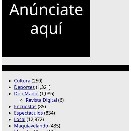
Categorías
Cultura
(250)
Deportes
(1,321)
Don Maqui
(1,086)
Revista Digital
(6)
Encuestas
(85)
Espectáculos
(834)
Local
(12,872)
Maquiavelando
(435)