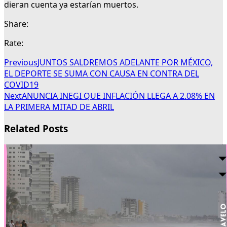
dieran cuenta ya estarían muertos.
Share:
Rate:
Previous
JUNTOS SALDREMOS ADELANTE POR MÉXICO,
EL DEPORTE SE SUMA CON CAUSA EN CONTRA DEL
COVID19
Next
ANUNCIA INEGI QUE INFLACIÓN LLEGA A 2.08% EN
LA PRIMERA MITAD DE ABRIL
Related Posts