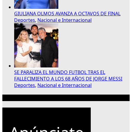
GIULIANA OLMOS AVANZA A OCTAVOS DE FINAL
Deportes
,
Nacional e Internacional
SE PARALIZA EL MUNDO FUTBOL TRAS EL
FALLECIMIENTO A LOS 68 AÑOS DE JORGE MESSI
Deportes
,
Nacional e Internacional
Publicidad 300×250