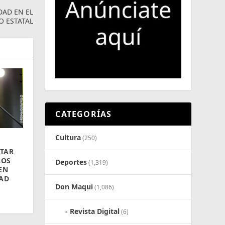
DAD EN EL
 ESTATAL
CATEGORÍAS
Cultura
(250)
TAR
LOS
Deportes
(1,319)
EN
DAD
Don Maqui
(1,086)
Revista Digital
(6)