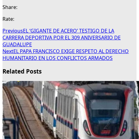
Share:
Rate:
Previous
EL ‘GIGANTE DE ACERO’ TESTIGO DE LA
CARRERA DEPORTIVA POR EL 309 ANIVERSARIO DE
GUADALUPE
Next
EL PAPA FRANCISCO EXIGE RESPETO AL DERECHO
HUMANITARIO EN LOS CONFLICTOS ARMADOS
Related Posts