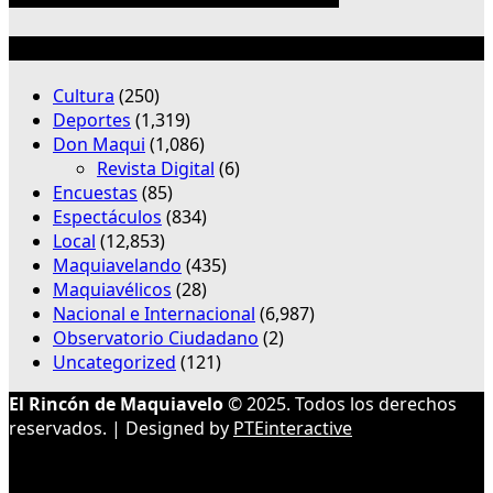
Categorías
Cultura
(250)
Deportes
(1,319)
Don Maqui
(1,086)
Revista Digital
(6)
Encuestas
(85)
Espectáculos
(834)
Local
(12,853)
Maquiavelando
(435)
Maquiavélicos
(28)
Nacional e Internacional
(6,987)
Observatorio Ciudadano
(2)
Uncategorized
(121)
El Rincón de Maquiavelo
© 2025. Todos los derechos
reservados. | Designed by
PTEinteractive