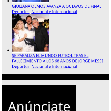
GIULIANA OLMOS AVANZA A OCTAVOS DE FINAL
Deportes
,
Nacional e Internacional
SE PARALIZA EL MUNDO FUTBOL TRAS EL
FALLECIMIENTO A LOS 68 AÑOS DE JORGE MESSI
Deportes
,
Nacional e Internacional
Publicidad 300×250