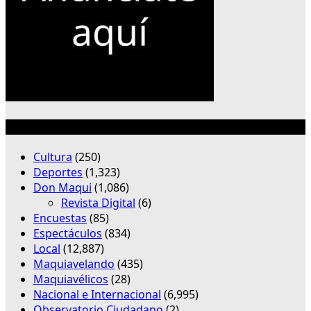
Categorías
Cultura
(250)
Deportes
(1,323)
Don Maqui
(1,086)
Revista Digital
(6)
Encuestas
(85)
Espectáculos
(834)
Local
(12,887)
Maquiavelando
(435)
Maquiavélicos
(28)
Nacional e Internacional
(6,995)
Observatorio Ciudadano
(2)