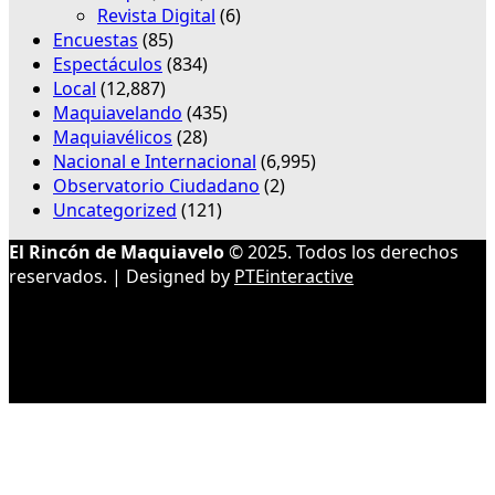
Revista Digital
(6)
Encuestas
(85)
Espectáculos
(834)
Local
(12,887)
Maquiavelando
(435)
Maquiavélicos
(28)
Nacional e Internacional
(6,995)
Observatorio Ciudadano
(2)
Uncategorized
(121)
El Rincón de Maquiavelo
© 2025. Todos los derechos
reservados. | Designed by
PTEinteractive