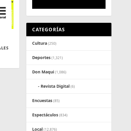
CATEGORÍAS
Cultura
(250)
ALES
Deportes
(1,321)
Don Maqui
(1,086)
Revista Digital
(6)
Encuestas
(85)
Espectáculos
(834)
Local
(12,876)