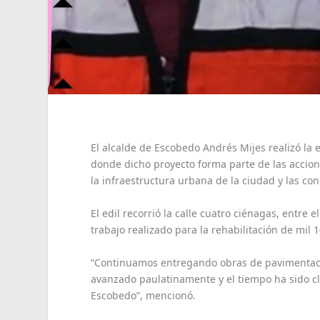
El alcalde de Escobedo Andrés Mijes realizó la
donde dicho proyecto forma parte de las accion
la infraestructura urbana de la ciudad y las co
El edil recorrió la calle cuatro ciénagas, entre
trabajo realizado para la rehabilitación de mi
“Continuamos entregando obras de pavimentació
avanzado paulatinamente y el tiempo ha sido cl
Escobedo”, mencionó.