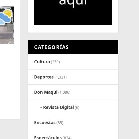
CATEGORÍAS
Cultura
(250)
Deportes
(1,321)
Don Maqui
(1,086)
Revista Digital
(6)
Encuestas
(85)
Espectáculos
(834)