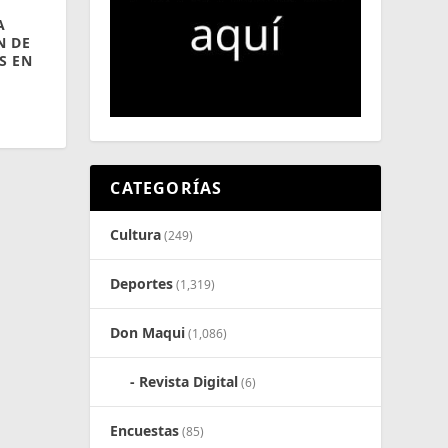
A
N DE
S EN
CATEGORÍAS
Cultura
(249)
Deportes
(1,319)
Don Maqui
(1,086)
Revista Digital
(6)
Encuestas
(85)