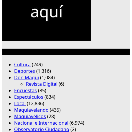
Categorías
Cultura
(249)
Deportes
(1,316)
Don Maqui
(1,084)
Revista Digital
(6)
Encuestas
(85)
Espectáculos
(834)
Local
(12,836)
Maquiavelando
(435)
Maquiavélicos
(28)
Nacional e Internacional
(6,974)
Observatorio Ciudadano
(2)