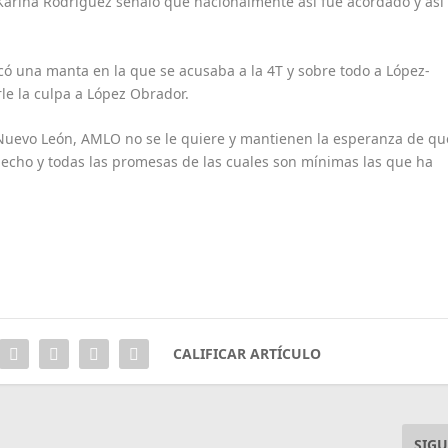
 Karina Rodríguez señaló que nacionalmente así fue acordado y así
có una manta en la que se acusaba a la 4T y sobre todo a López-
le la culpa a López Obrador.
 Nuevo León, AMLO no se le quiere y mantienen la esperanza de qu
hecho y todas las promesas de las cuales son mínimas las que ha
CALIFICAR ARTÍCULO
SIGU