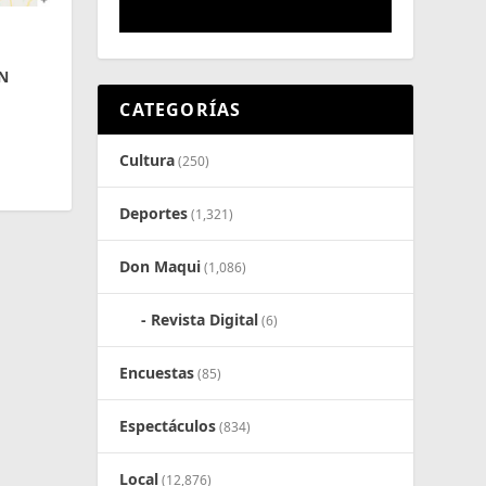
N
CATEGORÍAS
Cultura
(250)
Deportes
(1,321)
Don Maqui
(1,086)
Revista Digital
(6)
Encuestas
(85)
Espectáculos
(834)
Local
(12,876)