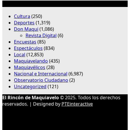
Categorías
Cultura
(250)
Deportes
(1,319)
Don Maqui
(1,086)
Revista Digital
(6)
Encuestas
(85)
Espectáculos
(834)
Local
(12,853)
Maquiavelando
(435)
Maquiavélicos
(28)
Nacional e Internacional
(6,987)
Observatorio Ciudadano
(2)
Uncategorized
(121)
El Rincón de Maquiavelo
© 2025. Todos los derechos
reservados. | Designed by
PTEinteractive