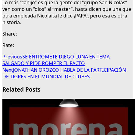
Lo más “canijo” es que la gente del “grupo San Nicolás”
ven como un “dios” al “master”, hasta dicen que una que
otra empleada Nicolaita le dice ¡PAPÁ!, pero esa es otra
historia.
Share:
Rate:
Previous
SE ENTROMETE DIEGO LUNA EN TEMA
SALGADO Y PIDE ROMPER EL PACTO
Next
JONATHAN OROZCO HABLA DE LA PARTICIPACIÓN
DE TIGRES EN EL MUNDIAL DE CLUBES
Related Posts