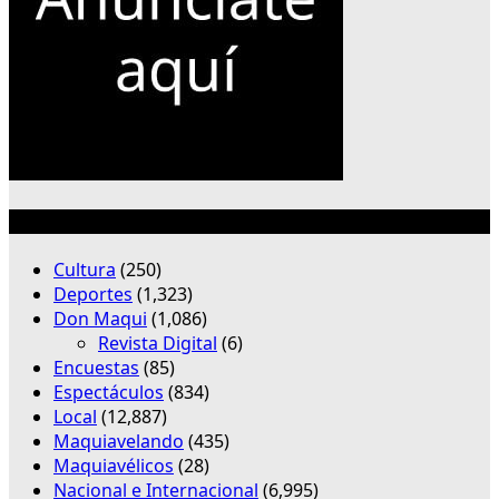
Categorías
Cultura
(250)
Deportes
(1,323)
Don Maqui
(1,086)
Revista Digital
(6)
Encuestas
(85)
Espectáculos
(834)
Local
(12,887)
Maquiavelando
(435)
Maquiavélicos
(28)
Nacional e Internacional
(6,995)