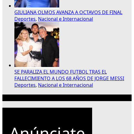
GIULIANA OLMOS AVANZA A OCTAVOS DE FINAL
Deportes
,
Nacional e Internacional
SE PARALIZA EL MUNDO FUTBOL TRAS EL
FALLECIMIENTO A LOS 68 AÑOS DE JORGE MESSI
Deportes
,
Nacional e Internacional
Publicidad 300×250