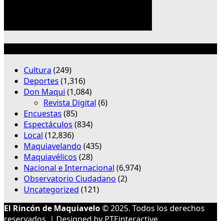
Categorías
Cultura
(249)
Deportes
(1,316)
Don Maqui
(1,084)
Revista Digital
(6)
Encuestas
(85)
Espectáculos
(834)
Local
(12,836)
Maquiavelando
(435)
Maquiavélicos
(28)
Nacional e Internacional
(6,974)
Observatorio Ciudadano
(2)
Uncategorized
(121)
El Rincón de Maquiavelo
© 2025. Todos los derechos
reservados. | Designed by
PTEinteractive