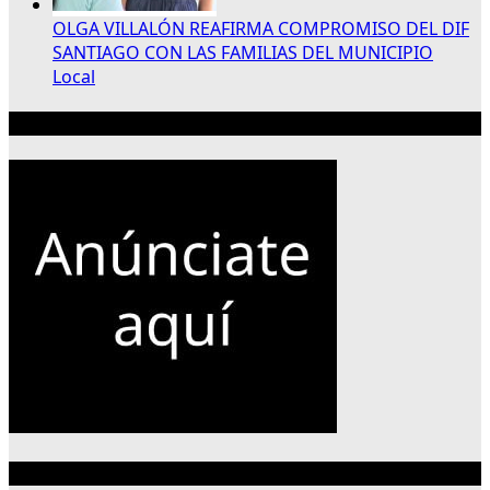
OLGA VILLALÓN REAFIRMA COMPROMISO DEL DIF
SANTIAGO CON LAS FAMILIAS DEL MUNICIPIO
Local
Publicidad 300×250
Categorías