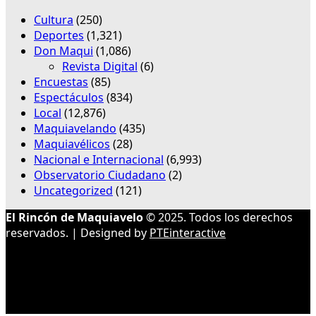
Cultura
(250)
Deportes
(1,321)
Don Maqui
(1,086)
Revista Digital
(6)
Encuestas
(85)
Espectáculos
(834)
Local
(12,876)
Maquiavelando
(435)
Maquiavélicos
(28)
Nacional e Internacional
(6,993)
Observatorio Ciudadano
(2)
Uncategorized
(121)
El Rincón de Maquiavelo
© 2025. Todos los derechos
reservados. | Designed by
PTEinteractive