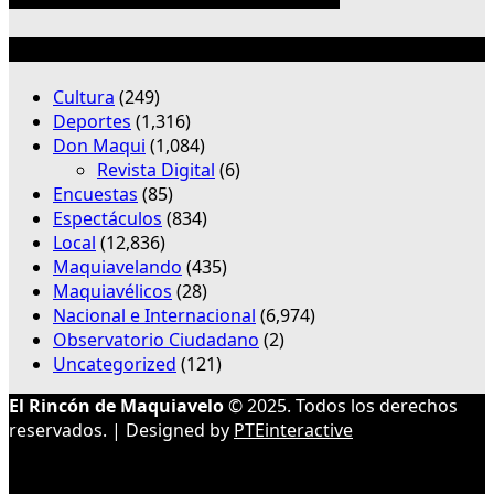
Categorías
Cultura
(249)
Deportes
(1,316)
Don Maqui
(1,084)
Revista Digital
(6)
Encuestas
(85)
Espectáculos
(834)
Local
(12,836)
Maquiavelando
(435)
Maquiavélicos
(28)
Nacional e Internacional
(6,974)
Observatorio Ciudadano
(2)
Uncategorized
(121)
El Rincón de Maquiavelo
© 2025. Todos los derechos
reservados. | Designed by
PTEinteractive