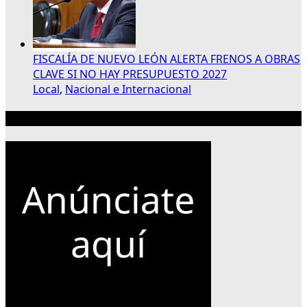
FISCALÍA DE NUEVO LEÓN ALERTA FRENOS A OBRAS
CLAVE SI NO HAY PRESUPUESTO 2027
Local
,
Nacional e Internacional
Publicidad 300×250