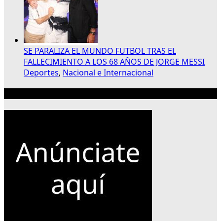
SE PARALIZA EL MUNDO FUTBOL TRAS EL
FALLECIMIENTO A LOS 68 AÑOS DE JORGE MESSI
Deportes
,
Nacional e Internacional
Publicidad 300×250