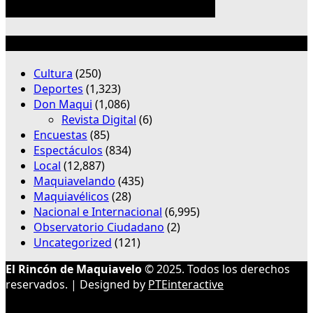
Categorías
Cultura
(250)
Deportes
(1,323)
Don Maqui
(1,086)
Revista Digital
(6)
Encuestas
(85)
Espectáculos
(834)
Local
(12,887)
Maquiavelando
(435)
Maquiavélicos
(28)
Nacional e Internacional
(6,995)
Observatorio Ciudadano
(2)
Uncategorized
(121)
El Rincón de Maquiavelo
© 2025. Todos los derechos
reservados. | Designed by
PTEinteractive