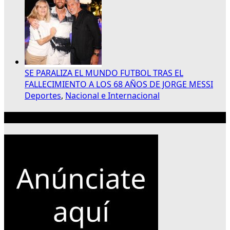
SE PARALIZA EL MUNDO FUTBOL TRAS EL
FALLECIMIENTO A LOS 68 AÑOS DE JORGE MESSI
Deportes
,
Nacional e Internacional
Publicidad 300×250