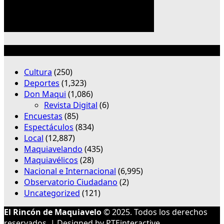
Categorías
Cultura
(250)
Deportes
(1,323)
Don Maqui
(1,086)
Revista Digital
(6)
Encuestas
(85)
Espectáculos
(834)
Local
(12,887)
Maquiavelando
(435)
Maquiavélicos
(28)
Nacional e Internacional
(6,995)
Observatorio Ciudadano
(2)
Uncategorized
(121)
El Rincón de Maquiavelo
© 2025. Todos los derechos
reservados. | Designed by
PTEinteractive