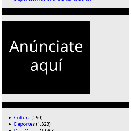
Publicidad 300×250
Categorías
Cultura
(250)
Deportes
(1,323)
Don Maqui
(1,086)