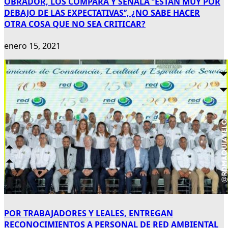
OBRADOR, LOS COMPARA Y SEÑALA ‘’ESTÁN MUY POR
DEBAJO DE LAS EXPECTATIVAS’’, ¿NO SABE HACER
OTRA COSA QUE NO SEA CRITICAR?
enero 15, 2021
POR TRABAJADORES Y LEALES, ENTREGAN
RECONOCIMIENTOS A PERSONAL DE RED AMBIENTAL