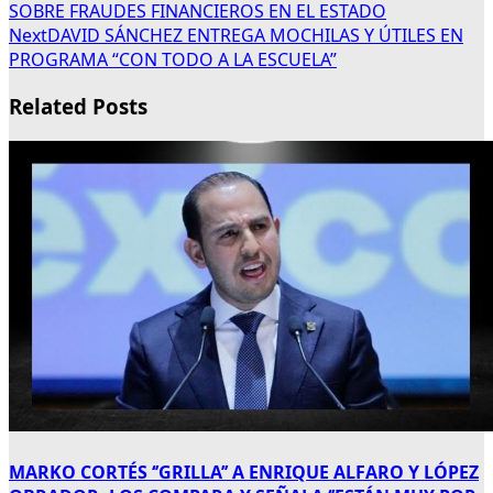
SOBRE FRAUDES FINANCIEROS EN EL ESTADO
Next
DAVID SÁNCHEZ ENTREGA MOCHILAS Y ÚTILES EN
PROGRAMA “CON TODO A LA ESCUELA”
Related Posts
MARKO CORTÉS ‘’GRILLA’’ A ENRIQUE ALFARO Y LÓPEZ