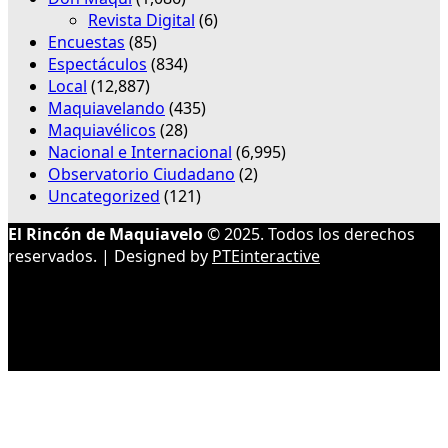
Revista Digital
(6)
Encuestas
(85)
Espectáculos
(834)
Local
(12,887)
Maquiavelando
(435)
Maquiavélicos
(28)
Nacional e Internacional
(6,995)
Observatorio Ciudadano
(2)
Uncategorized
(121)
El Rincón de Maquiavelo
© 2025. Todos los derechos
reservados. | Designed by
PTEinteractive