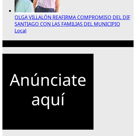
OLGA VILLALÓN REAFIRMA COMPROMISO DEL DIF
SANTIAGO CON LAS FAMILIAS DEL MUNICIPIO
Local
Publicidad 300×250