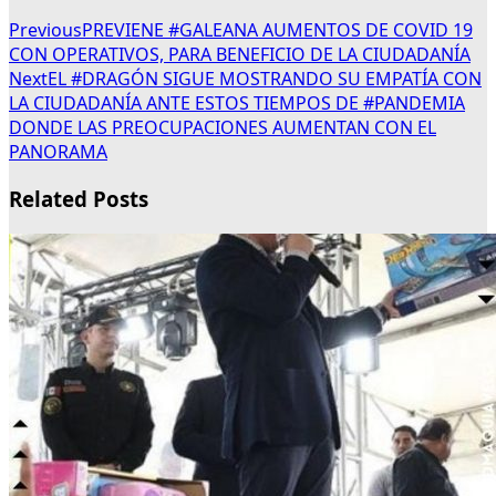
Previous
PREVIENE #GALEANA AUMENTOS DE COVID 19
CON OPERATIVOS, PARA BENEFICIO DE LA CIUDADANÍA
Next
EL #DRAGÓN SIGUE MOSTRANDO SU EMPATÍA CON
LA CIUDADANÍA ANTE ESTOS TIEMPOS DE #PANDEMIA
DONDE LAS PREOCUPACIONES AUMENTAN CON EL
PANORAMA
Related Posts