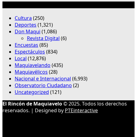
Categorías
Cultura
(250)
Deportes
(1,321)
Don Maqui
(1,086)
Revista Digital
(6)
Encuestas
(85)
Espectáculos
(834)
Local
(12,876)
Maquiavelando
(435)
Maquiavélicos
(28)
Nacional e Internacional
(6,993)
Observatorio Ciudadano
(2)
Uncategorized
(121)
El Rincón de Maquiavelo
© 2025. Todos los derechos
reservados. | Designed by
PTEinteractive