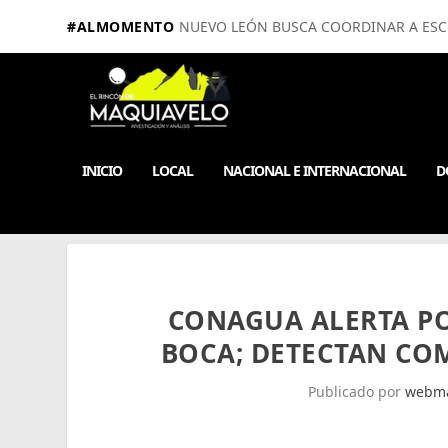
#ALMOMENTO
NUEVO LEÓN BUSCA COORDINAR A ESCUE
INICIO
LOCAL
NACIONAL E INTERNACIONAL
D
CONAGUA ALERTA PO
BOCA; DETECTAN CO
Publicado por
webma