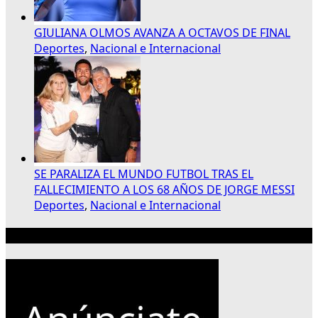
GIULIANA OLMOS AVANZA A OCTAVOS DE FINAL
Deportes
,
Nacional e Internacional
SE PARALIZA EL MUNDO FUTBOL TRAS EL
FALLECIMIENTO A LOS 68 AÑOS DE JORGE MESSI
Deportes
,
Nacional e Internacional
Publicidad 300×250