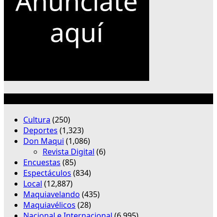
Categorías
Cultura
(250)
Deportes
(1,323)
Don Maqui
(1,086)
Revista Digital
(6)
Encuestas
(85)
Espectáculos
(834)
Local
(12,887)
Maquiavelando
(435)
Maquiavélicos
(28)
Nacional e Internacional
(6,995)