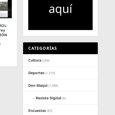
ROL
rey
CIÓN
9
CATEGORÍAS
Cultura
(249)
Deportes
(1,319)
Don Maqui
(1,086)
Revista Digital
(6)
Encuestas
(85)