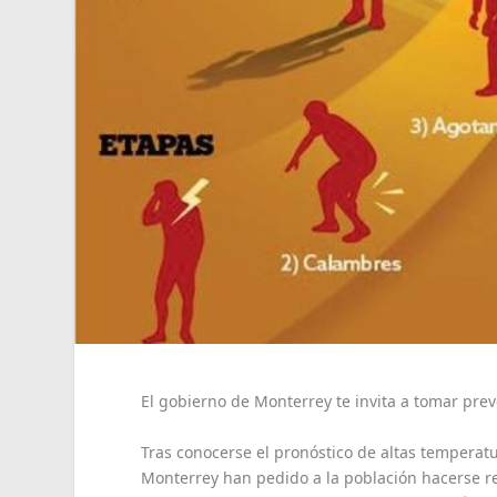
El gobierno de Monterrey te invita a tomar prev
Tras conocerse el pronóstico de altas temperat
Monterrey han pedido a la población hacerse r