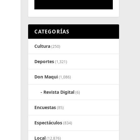
CATEGORÍAS
Cultura
(250)
Deportes
(1,321)
Don Maqui
(1,086)
Revista Digital
(6)
Encuestas
(85)
Espectáculos
(834)
Local
(12,876)