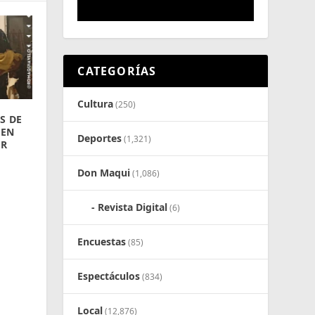
CATEGORÍAS
Cultura
(250)
S DE
 EN
Deportes
(1,321)
ER
Don Maqui
(1,086)
Revista Digital
(6)
Encuestas
(85)
Espectáculos
(834)
Local
(12,876)