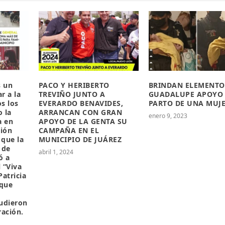
s un
PACO Y HERIBERTO
BRINDAN ELEMENTO
r a la
TREVIÑO JUNTO A
GUADALUPE APOYO
s los
EVERARDO BENAVIDES,
PARTO DE UNA MUJ
o la
ARRANCAN CON GRAN
enero 9, 2023
a en
APOYO DE LA GENTA SU
ción
CAMPAÑA EN EL
 que la
MUNICIPIO DE JUÁREZ
 de
abril 1, 2024
ó a
l “Viva
atricia
 que
udieron
ración.