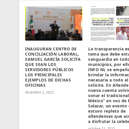
INAUGURAN CENTRO DE
La transparencia e
CONCILIACIÓN LABORAL,
tema que debe esta
SAMUEL GARCÍA SOLICITA
vanguardia en todo
QUE SEAN LOS
municipios, por ell
SERVIDORES PÚBLICOS
INFO NL se empeñ
LOS PRINCIPALES
brindar la informa
EJEMPLOS DE DICHAS
necesaria a todo el
OFICINAS
solicite. En Allende
nueva cuenta volvi
diciembre 2, 2022
sonar el tradiciona
México” en voz de P
Salazar, un evento
estuvo repleto de
allendenses que ac
a disfrutar la celeb
octubre 22, 2022