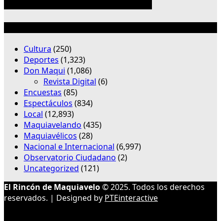
Categorías
Cultura
(250)
Deportes
(1,323)
Don Maqui
(1,086)
Revista Digital
(6)
Encuestas
(85)
Espectáculos
(834)
Local
(12,893)
Maquiavelando
(435)
Maquiavélicos
(28)
Nacional e Internacional
(6,997)
Observatorio Ciudadano
(2)
Uncategorized
(121)
El Rincón de Maquiavelo
© 2025. Todos los derechos
reservados. | Designed by
PTEinteractive