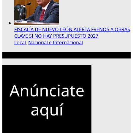
FISCALÍA DE NUEVO LEÓN ALERTA FRENOS A OBRAS
CLAVE SI NO HAY PRESUPUESTO 2027
Local
,
Nacional e Internacional
Publicidad 300×250