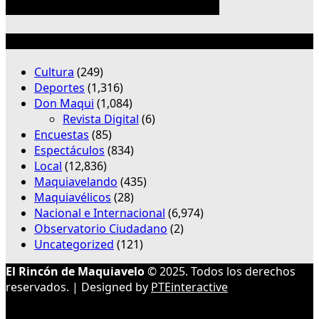
Categorías
Cultura
(249)
Deportes
(1,316)
Don Maqui
(1,084)
Revista Digital
(6)
Encuestas
(85)
Espectáculos
(834)
Local
(12,836)
Maquiavelando
(435)
Maquiavélicos
(28)
Nacional e Internacional
(6,974)
Observatorio Ciudadano
(2)
Uncategorized
(121)
El Rincón de Maquiavelo
© 2025. Todos los derechos
reservados. | Designed by
PTEinteractive