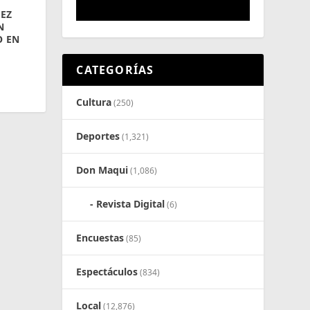
EZ
N
O EN
CATEGORÍAS
Cultura
(250)
Deportes
(1,321)
Don Maqui
(1,086)
Revista Digital
(6)
Encuestas
(85)
Espectáculos
(834)
Local
(12,876)