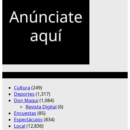
Categorías
Cultura
(249)
Deportes
(1,317)
Don Maqui
(1,084)
Revista Digital
(6)
Encuestas
(85)
Espectáculos
(834)
Local
(12,836)