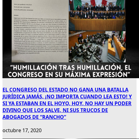
EL CONGRESO DEL ESTADO NO GANA UNA BATALLA
JURÍDICA JAMÁS, ¡NO IMPORTA CUANDO LEA ESTO! Y
SI YA ESTABAN EN EL HOYO, HOY, NO HAY UN PODER
DIVINO QUE LOS SALVE, NI SUS TRUCOS DE
ABOGADOS DE “RANCHO”
octubre 17, 2020