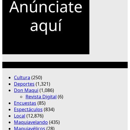
Categorías
Cultura
(250)
Deportes
(1,321)
Don Maqui
(1,086)
Revista Digital
(6)
Encuestas
(85)
Espectáculos
(834)
Local
(12,876)
Maquiavelando
(435)
Maquiavélicos
(28)