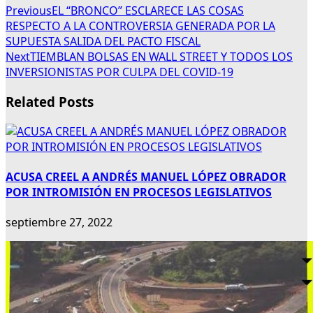
Previous
EL “BRONCO” ESCLARECE LAS COSAS
RESPECTO A LA CONTROVERSIA GENERADA POR LA
SUPUESTA SALIDA DEL PACTO FISCAL
Next
TIEMBLAN BOLSAS EN WALL STREET Y TODOS LOS
INVERSIONISTAS POR CULPA DEL COVID-19
Related Posts
ACUSA CREEL A ANDRÉS MANUEL LÓPEZ OBRADOR
POR INTROMISIÓN EN PROCESOS LEGISLATIVOS
septiembre 27, 2022