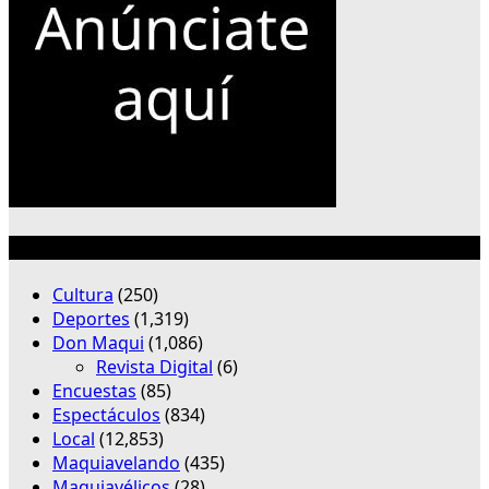
Categorías
Cultura
(250)
Deportes
(1,319)
Don Maqui
(1,086)
Revista Digital
(6)
Encuestas
(85)
Espectáculos
(834)
Local
(12,853)
Maquiavelando
(435)
Maquiavélicos
(28)