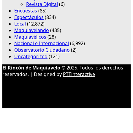
Revista Digital
(6)
Encuestas
(85)
Espectáculos
(834)
Local
(12,872)
Maquiavelando
(435)
Maquiavélicos
(28)
Nacional e Internacional
(6,992)
Observatorio Ciudadano
(2)
Uncategorized
(121)
El Rincón de Maquiavelo
© 2025. Todos los derechos
reservados. | Designed by
PTEinteractive