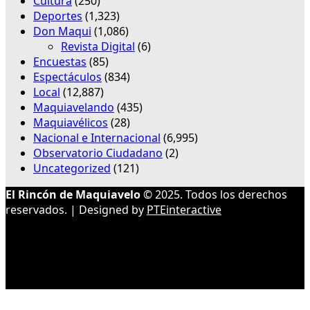
Cultura
(250)
Deportes
(1,323)
Don Maqui
(1,086)
Revista Digital
(6)
Encuestas
(85)
Espectáculos
(834)
Local
(12,887)
Maquiavelando
(435)
Maquiavélicos
(28)
Nacional e Internacional
(6,995)
Observatorio Ciudadano
(2)
Uncategorized
(121)
El Rincón de Maquiavelo
© 2025. Todos los derechos
reservados. | Designed by
PTEinteractive